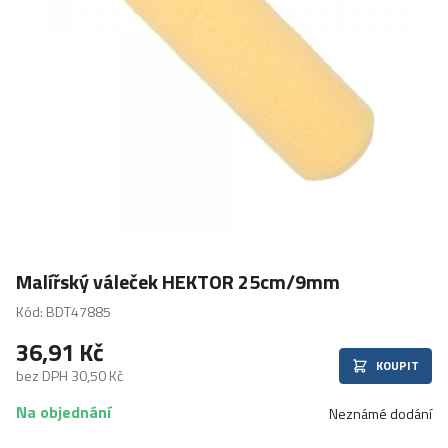
Malířský váleček HEKTOR 25cm/9mm
Kód: BDT47885
36,91 Kč
KOUPIT
bez DPH 30,50 Kč
Na objednání
Neznámé dodání