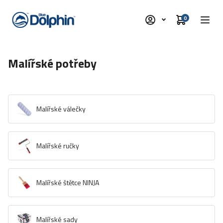
0
Malířské potřeby
Malířské válečky
MALÍŘSKÉ VÁLEČKY
Malířské ručky
MALÍŘSKÉ RUČKY
Malířské štětce NINJA
MALÍŘSKÉ ŠTĚTCE NINJA
Malířské sady