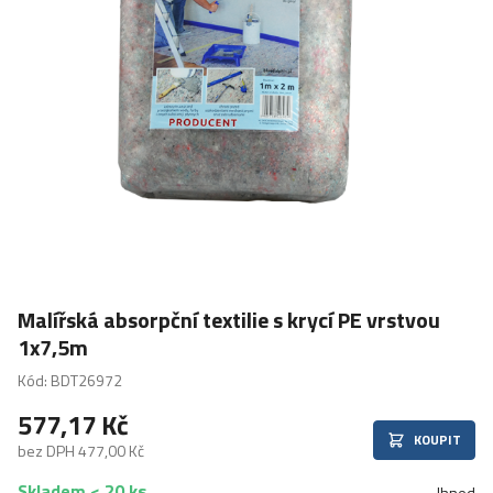
Malířská absorpční textilie s krycí PE vrstvou
1x7,5m
Kód: BDT26972
577,17 Kč
KOUPIT
bez DPH 477,00 Kč
Skladem < 20 ks
Ihned