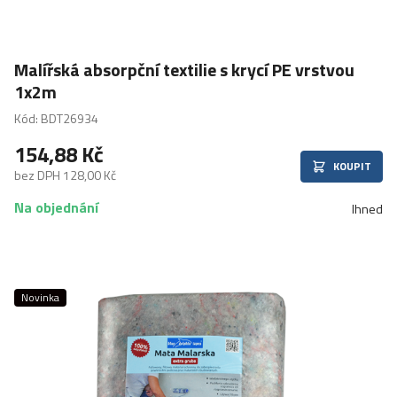
Malířská absorpční textilie s krycí PE vrstvou
1x2m
Kód: BDT26934
154,88 Kč
KOUPIT
bez DPH 128,00 Kč
Na objednání
Ihned
Novinka