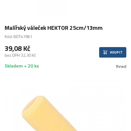
Malířský váleček HEKTOR 25cm/13mm
Kód: BDT47861
39,08 Kč
KOUPIT
bez DPH 32,30 Kč
Skladem < 20 ks
Ihned