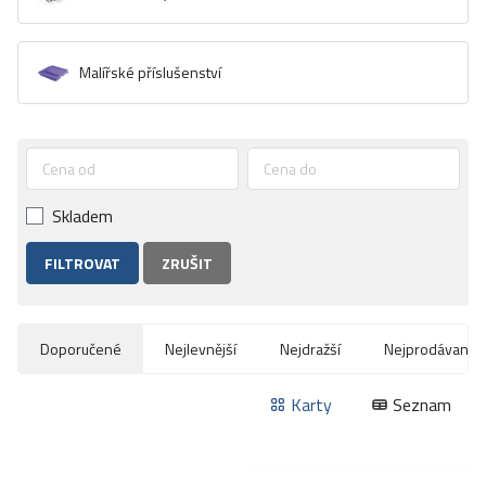
MALÍŘSKÉ SADY
MALÍŘSKÉ PŘÍSLUŠENSTVÍ
Malířské příslušenství
Cena od
Cena do
Skladem
ZRUŠIT
Doporučené
Nejlevnější
Nejdražší
Nejprodávanejš
Karty
Seznam