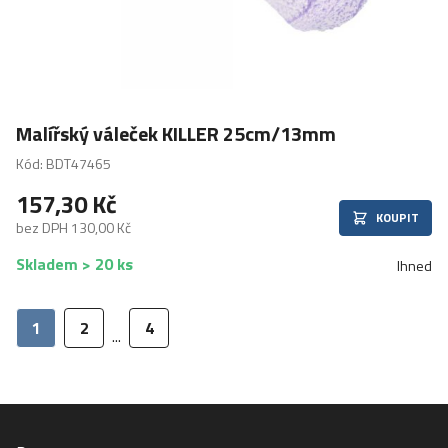
Malířský váleček KILLER 25cm/13mm
Kód: BDT47465
157,30 Kč
KOUPIT
bez DPH 130,00 Kč
Skladem > 20 ks
Ihned
1
2
4
...