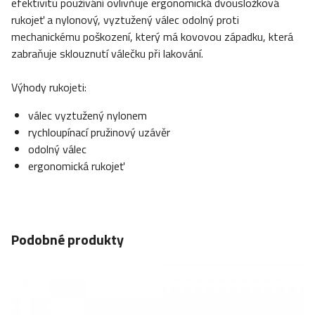
efektivitu používání ovlivňuje ergonomická dvousložková
rukojeť a nylonový, vyztužený válec odolný proti
mechanickému poškození, který má kovovou západku, která
zabraňuje sklouznutí válečku při lakování.
Výhody rukojeti:
válec vyztužený nylonem
rychloupínací pružinový uzávěr
odolný válec
ergonomická rukojeť
Podobné produkty