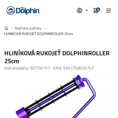
0
Malířské potřeby
HLINÍKOVÁ RUKOJEŤ DOLPHINROLLER 25cm
HLINÍKOVÁ RUKOJEŤ DOLPHINROLLER
25cm
Kód produktu: BDT56757
EAN: 5907758556757
MALÍŘSKÉ VÁLEČKY
MALÍŘSKÉ RUČKY
MALÍŘSKÉ ŠTĚTCE NINJA