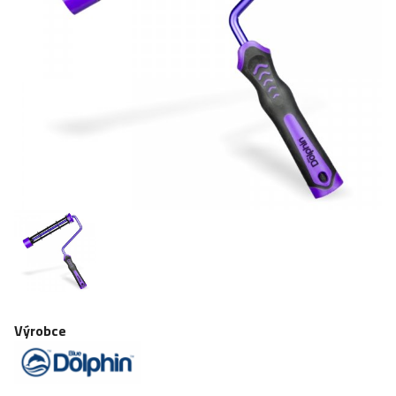
MALÍŘSKÉ SADY
MALÍŘSKÉ PŘÍSLUŠENSTVÍ
Výrobce