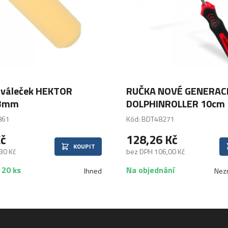
 váleček HEKTOR
RUČKA NOVÉ GENERACE
3mm
DOLPHINROLLER 10cm
861
Kód: BDT48271
Kč
128,26 Kč
KOUPIT
30 Kč
bez DPH 106,00 Kč
 20 ks
Na objednání
Ihned
Nez