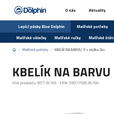
O nás
Aktuality
Lepící pásky Blue Dolphin
Malířské potřeby
Malířské válečky
Malířské ručky
Malířské štět
Malířské potřeby
KBELÍK NA BARVU 7l + vložka 2ks
KBELÍK NA BARVU 7
MALÍŘSKÉ VÁLEČKY
Kód produktu: BDT36766
EAN: 5907758536766
MALÍŘSKÉ RUČKY
MALÍŘSKÉ ŠTĚTCE NINJA