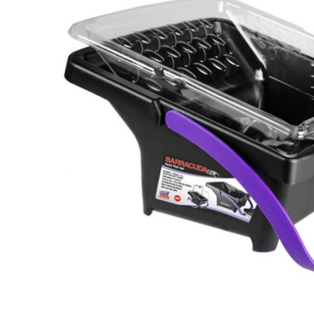
MALÍŘSKÉ SADY
MALÍŘSKÉ PŘÍSLUŠENSTVÍ