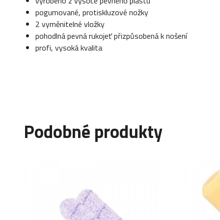
vyrobeno z vysoce pevného plastu
pogumované, protiskluzové nožky
2 vyměnitelné vložky
pohodlná pevná rukojeť přizpůsobená k nošení
profi, vysoká kvalita
Podobné produkty