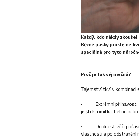
Každý, kdo někdy zkoušel 
Běžné pásky prostě nedrž
speciálně pro tyto nároč
Proč je tak výjimečná?
Tajemství tkví v kombinaci e
· Extrémní přilnavost: Spe
je štuk, omítka, beton nebo 
· Odolnost vůči počasí a U
vlastnosti a po odstranění 