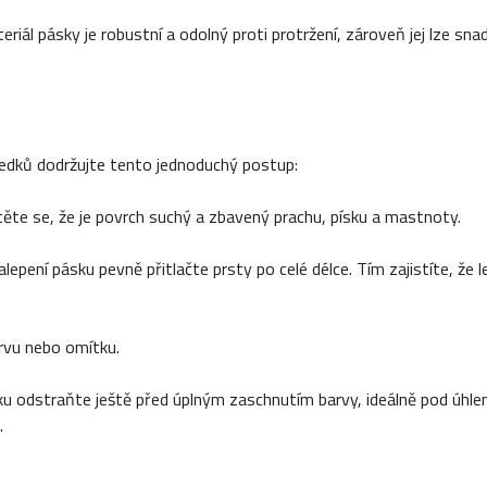
 pásky je robustní a odolný proti protržení, zároveň jej lze sna
ledků dodržujte tento jednoduchý postup:
te se, že je povrch suchý a zbavený prachu, písku a mastnoty.
pení pásku pevně přitlačte prsty po celé délce. Tím zajistíte, že l
vu nebo omítku.
odstraňte ještě před úplným zaschnutím barvy, ideálně pod úhlem
.