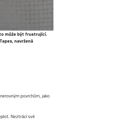
o může být frustrující.
 Tapes, navržená
a nerovným povrchům, jako
plot. Neztrácí své