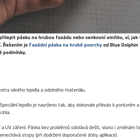
přilepit pásku na hrubou fasádu nebo venkovní omítku, ví, jak t
í. Řešením je
Fasádní páska na hrubé povrchy
od Blue Dolphin
né podmínky.
xtra silného lepidla a odolného materiálu.
ciální lepidlo je navrženo tak, aby dokonale přilnulo k porézním 
cihla.
V záření: Páska bez problémů odolává dešti, slunci i změnám te
nenechává stopy (při dodržení doporučené doby aplikace).