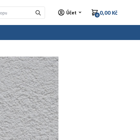
0,00 Kč
Účet
0