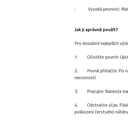
· Vysoká pevnost: Materiál
Jak ji správně použít?
Pro dosažení nejlepších výs
1. Očistěte povrch: Ujistě
2. Pevně přitlačte: Po nale
nerovností.
3. Pracujte: Naneste bar
4. Odstraňte včas: Pásku 
poškození čerstvého nátěru