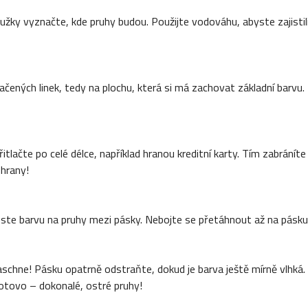
užky vyznačte, kde pruhy budou. Použijte vodováhu, abyste zajistili
čených linek, tedy na plochu, která si má zachovat základní barvu.
řitlačte po celé délce, například hranou kreditní karty. Tím zabránít
 hrany!
te barvu na pruhy mezi pásky. Nebojte se přetáhnout až na pásku,
aschne! Pásku opatrně odstraňte, dokud je barva ještě mírně vlhká. 
tovo – dokonalé, ostré pruhy!